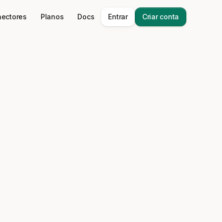
ectores
Planos
Docs
Entrar
Criar conta
ck de dados