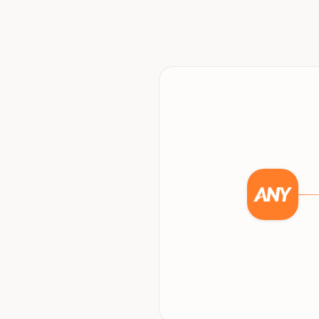
AnyMarket
se