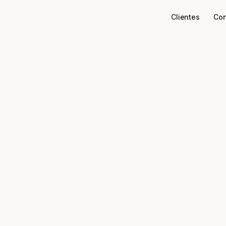
Clientes
Con
Conectores
AnyMarket
ao seu sta
AnyMarket