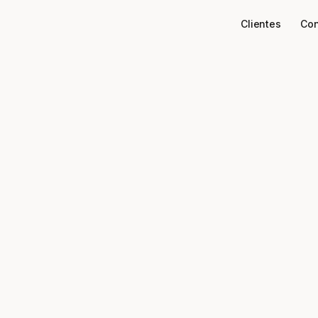
Clientes
Con
Conectores
Google Calendar
necte o
Google Calen
ao seu stack de dados